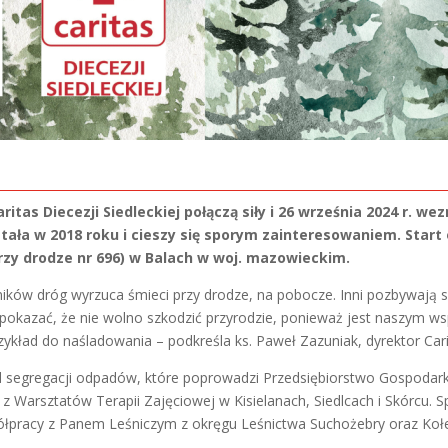
tas Diecezji Siedleckiej połączą siły i 26 września 2024 r. we
ała w 2018 roku i cieszy się sporym zainteresowaniem. Start 
rzy drodze nr 696) w Balach w woj. mazowieckim.
ników dróg wyrzuca śmieci przy drodze, na pobocze. Inni pozbywają s
okazać, że nie wolno szkodzić przyrodzie, ponieważ jest naszym w
kład do naśladowania – podkreśla ks. Paweł Zazuniak, dyrektor Carita
ad segregacji odpadów, które poprowadzi Przedsiębiorstwo Gospoda
e z Warsztatów Terapii Zajęciowej w Kisielanach, Siedlcach i Skórcu. 
spółpracy z Panem Leśniczym z okręgu Leśnictwa Suchożebry oraz Koł