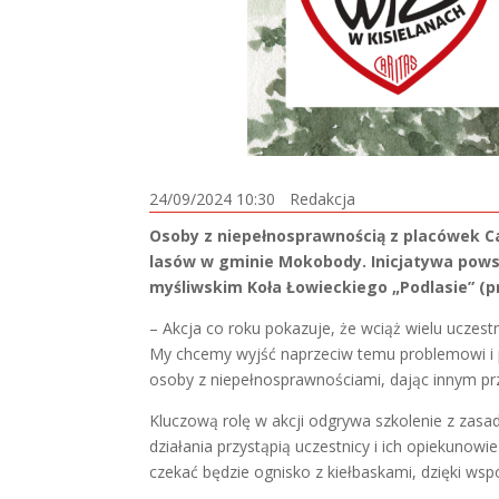
24/09/2024 10:30
Redakcja
Osoby z niepełnosprawnością z placówek Cari
lasów w gminie Mokobody. Inicjatywa powst
myśliwskim Koła Łowieckiego „Podlasie” (p
– Akcja co roku pokazuje, że wciąż wielu uczest
My chcemy wyjść naprzeciw temu problemowi i p
osoby z niepełnosprawnościami, dając innym przy
Kluczową rolę w akcji odgrywa szkolenie z zas
działania przystąpią uczestnicy i ich opiekunowi
czekać będzie ognisko z kiełbaskami, dzięki w