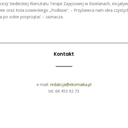
ecezji Siedleckiej Warsztatu Terapii Zajęciowej w Kisielanach, inicja
e oraz Koła Łowieckiego „Podlasie”. – Przyświeca nam idea czystych
ba po sobie posprzątać – zaznacza.
Kontakt
e-mail:
redakcja@ekomaika.pl
tel. 68 453 92 73