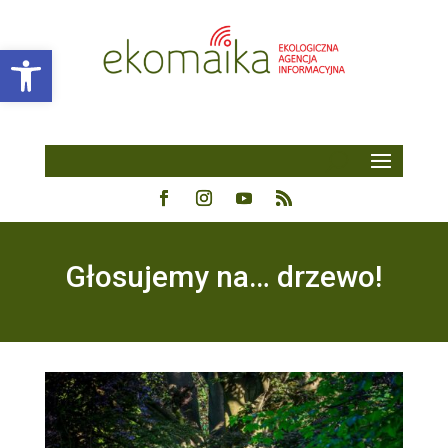
Open toolbar
Głosujemy na… drzewo!