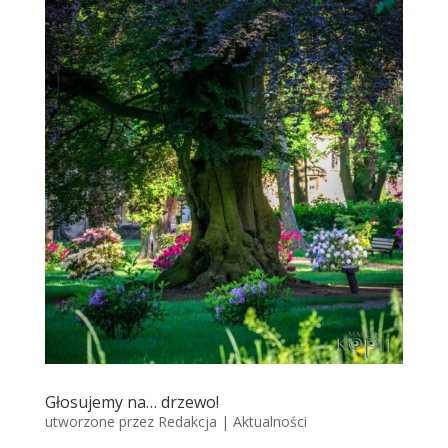
Głosujemy na… drzewo!
utworzone przez
Redakcja
|
Aktualności